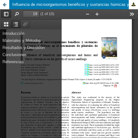
Influencia de microorganismos benéficos y sustancias húmicas y fúlvicas en el crecimiento de plántulas de cacao