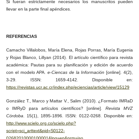
Si fueran estrictamente necesarios los manuscritos pueden
llevar en la parte final apéndices.
REFERENCIAS
Camacho Villalobos, María Elena, Rojas Porras, María Eugenia
y Rojas Blanco, Lillyan (2014). El artículo científico para revista
académica: Pautas para su planificación y edición de acuerdo
con el modelo APA.
e-Ciencas de la Información
[online]. 4(2),
3-29. ISSN: 1659-4142. Disponible en:
https://revistas.ucr.ac.cr/index.php/eciencias/article/view/15129
González T., Marco y Mattar V., Salim (2010). ¿Formato IMRaD
o IMRyD para artículos científicos? [online].
Revista MVZ
Córdoba
. 15(1), 1895-1896. ISSN: 0122-0268. Disponible en:
http://www.scielo.org.co/scielo.php?
script=sci_arttext&pid=S0122-
02682010000100001&lng=en&nrm=iso