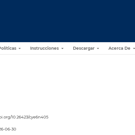
Políticas
Instrucciones
Descargar
Acerca De
doi.org/10.26423/cye6n405
26-06-30