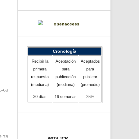
Cronología
Recibir la
Aceptación
Aceptados
primera
para
para
respuesta
publicación
publicar
(mediana)
(mediana)
(promedio)
5-68
30 días
16 semanas
25%
9-78
WOS JCR