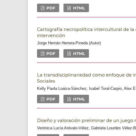
PDF
HTML
Cartografía necropolítica intercultural de l
intervención
Jorge Hernán Herrera-Pineda (Autor)
PDF
HTML
La transdisciplinariedad como enfoque de i
Sociales
Kelly Paola Loaiza-Sánchez, Isabel Toral-Carpio, Alex E
PDF
HTML
Diseño y valoración preliminar de un juego
Verónica Lucía Arévalo-Vélez, Gabriela Lourdes Vélez-B