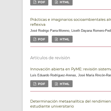
PDF
HTML
Prácticas e imaginarios socioambientales alr
reflexiva
José Rodrigo Parra-Moreno, Liseth Dayana Romero-Pedr
PDF
HTML
Artículos de revisión
Innovación abierta en PyME: revisión sistemá
Luís Eduardo Rodríguez-Arenas, José María Rincón-Ramó
PDF
HTML
Determinación metaanalítica del rendimient
estudiante universitario