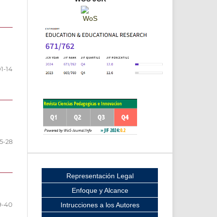
1-14
15-28
Representación Legal
Enfoque y Alcance
9-40
Intrucciones a los Autores