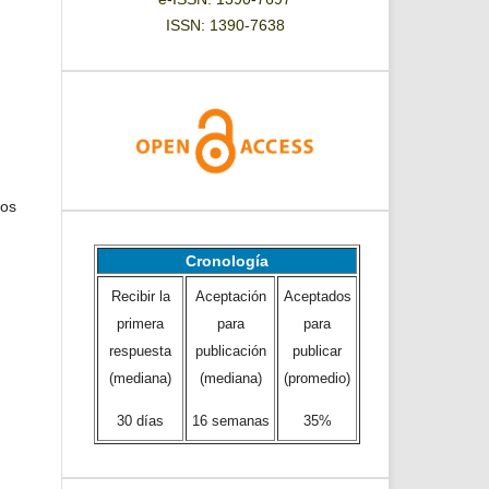
ISSN: 1390-7638
los
Cronología
Recibir la
Aceptación
Aceptados
primera
para
para
respuesta
publicación
publicar
(mediana)
(mediana)
(promedio)
30 días
16 semanas
35%