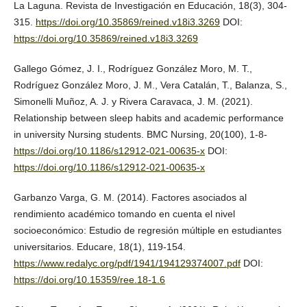
La Laguna. Revista de Investigación en Educación, 18(3), 304-
315.
https://doi.org/10.35869/reined.v18i3.3269
DOI:
https://doi.org/10.35869/reined.v18i3.3269
Gallego Gómez, J. I., Rodríguez González Moro, M. T.,
Rodríguez González Moro, J. M., Vera Catalán, T., Balanza, S.,
Simonelli Muñoz, A. J. y Rivera Caravaca, J. M. (2021).
Relationship between sleep habits and academic performance
in university Nursing students. BMC Nursing, 20(100), 1-8-
https://doi.org/10.1186/s12912-021-00635-x
DOI:
https://doi.org/10.1186/s12912-021-00635-x
Garbanzo Varga, G. M. (2014). Factores asociados al
rendimiento académico tomando en cuenta el nivel
socioeconómico: Estudio de regresión múltiple en estudiantes
universitarios. Educare, 18(1), 119-154.
https://www.redalyc.org/pdf/1941/194129374007.pdf
DOI:
https://doi.org/10.15359/ree.18-1.6