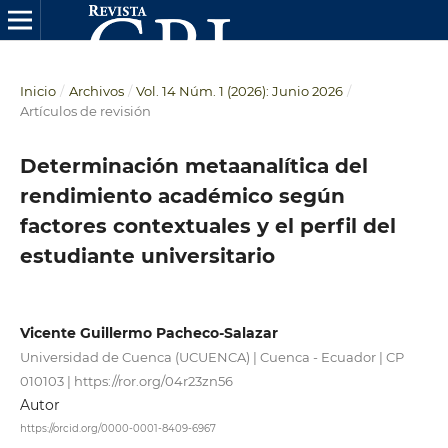
Inicio
/
Archivos
/
Vol. 14 Núm. 1 (2026): Junio 2026
/
Artículos de revisión
Determinación metaanalítica del
rendimiento académico según
factores contextuales y el perfil del
estudiante universitario
Vicente Guillermo Pacheco-Salazar
Universidad de Cuenca (UCUENCA) | Cuenca - Ecuador | CP
010103 | https://ror.org/04r23zn56
Autor
https://orcid.org/0000-0001-8409-6967