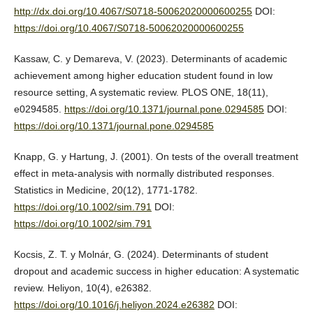
http://dx.doi.org/10.4067/S0718-50062020000600255
DOI:
https://doi.org/10.4067/S0718-50062020000600255
Kassaw, C. y Demareva, V. (2023). Determinants of academic
achievement among higher education student found in low
resource setting, A systematic review. PLOS ONE, 18(11),
e0294585.
https://doi.org/10.1371/journal.pone.0294585
DOI:
https://doi.org/10.1371/journal.pone.0294585
Knapp, G. y Hartung, J. (2001). On tests of the overall treatment
effect in meta-analysis with normally distributed responses.
Statistics in Medicine, 20(12), 1771-1782.
https://doi.org/10.1002/sim.791
DOI:
https://doi.org/10.1002/sim.791
Kocsis, Z. T. y Molnár, G. (2024). Determinants of student
dropout and academic success in higher education: A systematic
review. Heliyon, 10(4), e26382.
https://doi.org/10.1016/j.heliyon.2024.e26382
DOI: