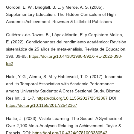
Gordon, E. W., Bridglall, B. L. y Meroe, A. S. (2005).
Supplementary Education: The Hidden Curriculum of High
Academic Achievement. Rowman & Littlefield Publishers.
Gutiérrez-de-Rozas, B., López-Martín, E. y Carpintero Molina,
E. (2022). Condicionantes del rendimiento académico: Revisión
sistemática de 25 años de meta-análisis. Revista de Educación,
398, 39-85.
https://doi.org/10.4438/1988-592X-RE-2022-398-
552
Haile, Y. G., Alemu, S. M. y Habtewold, T. D. (2017). Insomnia
and Its Temporal Association with Academic Performance
among University Students: A Cross Sectional Study. Biomed
Res Int., 1, 1-7.
https://doi.org/10.1155/2017/2542367
DOI:
https://doi.org/10.1155/2017/2542367
Hattie, J. (2023). Visible Learning: The Sequel: A Synthesis of
Over 2,100 Meta-Analyses Relating to Achievement. Taylor &
Francis. DOI:
https://doi.org/10.4324/9781003380542