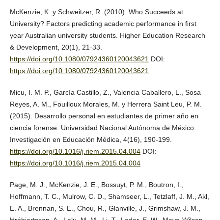
McKenzie, K. y Schweitzer, R. (2010). Who Succeeds at
University? Factors predicting academic performance in first
year Australian university students. Higher Education Research
& Development, 20(1), 21-33.
https://doi.org/10.1080/07924360120043621
DOI:
https://doi.org/10.1080/07924360120043621
Micu, I. M. P., García Castillo, Z., Valencia Caballero, L., Sosa
Reyes, A. M., Fouilloux Morales, M. y Herrera Saint Leu, P. M.
(2015). Desarrollo personal en estudiantes de primer año en
ciencia forense. Universidad Nacional Autónoma de México.
Investigación en Educación Médica, 4(16), 190-199.
https://doi.org/10.1016/j.riem.2015.04.004
DOI:
https://doi.org/10.1016/j.riem.2015.04.004
Page, M. J., McKenzie, J. E., Bossuyt, P. M., Boutron, I.,
Hoffmann, T. C., Mulrow, C. D., Shamseer, L., Tetzlaff, J. M., Akl,
E. A., Brennan, S. E., Chou, R., Glanville, J., Grimshaw, J. M.,