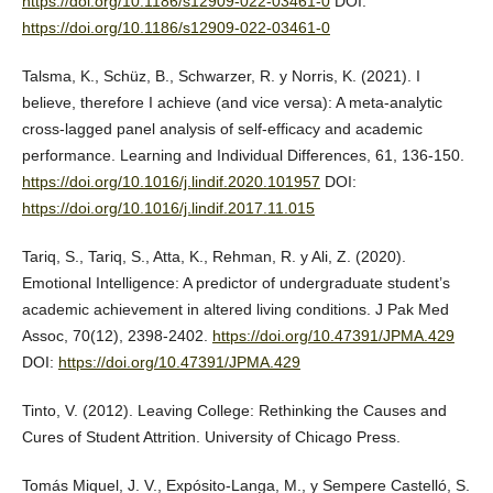
https://doi.org/10.1186/s12909-022-03461-0
DOI:
https://doi.org/10.1186/s12909-022-03461-0
Talsma, K., Schüz, B., Schwarzer, R. y Norris, K. (2021). I
believe, therefore I achieve (and vice versa): A meta-analytic
cross-lagged panel analysis of self-efficacy and academic
performance. Learning and Individual Differences, 61, 136-150.
https://doi.org/10.1016/j.lindif.2020.101957
DOI:
https://doi.org/10.1016/j.lindif.2017.11.015
Tariq, S., Tariq, S., Atta, K., Rehman, R. y Ali, Z. (2020).
Emotional Intelligence: A predictor of undergraduate student’s
academic achievement in altered living conditions. J Pak Med
Assoc, 70(12), 2398-2402.
https://doi.org/10.47391/JPMA.429
DOI:
https://doi.org/10.47391/JPMA.429
Tinto, V. (2012). Leaving College: Rethinking the Causes and
Cures of Student Attrition. University of Chicago Press.
Tomás Miquel, J. V., Expósito-Langa, M., y Sempere Castelló, S.