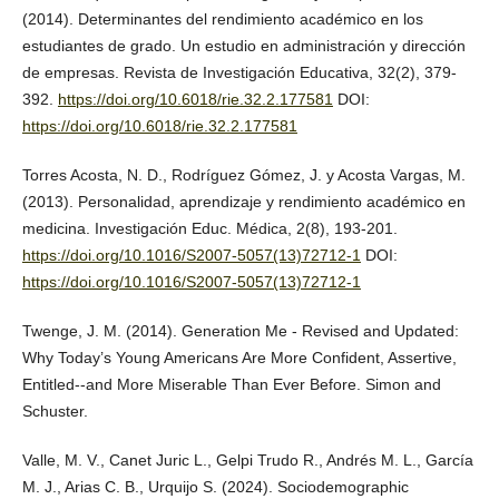
(2014). Determinantes del rendimiento académico en los
estudiantes de grado. Un estudio en administración y dirección
de empresas. Revista de Investigación Educativa, 32(2), 379-
392.
https://doi.org/10.6018/rie.32.2.177581
DOI:
https://doi.org/10.6018/rie.32.2.177581
Torres Acosta, N. D., Rodríguez Gómez, J. y Acosta Vargas, M.
(2013). Personalidad, aprendizaje y rendimiento académico en
medicina. Investigación Educ. Médica, 2(8), 193-201.
https://doi.org/10.1016/S2007-5057(13)72712-1
DOI:
https://doi.org/10.1016/S2007-5057(13)72712-1
Twenge, J. M. (2014). Generation Me - Revised and Updated:
Why Today’s Young Americans Are More Confident, Assertive,
Entitled--and More Miserable Than Ever Before. Simon and
Schuster.
Valle, M. V., Canet Juric L., Gelpi Trudo R., Andrés M. L., García
M. J., Arias C. B., Urquijo S. (2024). Sociodemographic