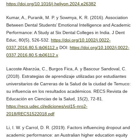
https://doi.org/10.1016/j.heliyon.2024.e26382
Kumar, A., Puranik, M. P. y Sowmya, K. R. (2016). Association
Between Dental Students’ Emotional Intelligence and Academic
Performance: A Study at Six Dental Colleges in India. J Dent
Educ, 80(5), 526-532.
https://doi.org/10.1002/j.0022-
0337.2016.80.5.tb06112.x
DOI:
https://doi.org/10.1002/j.0022-
0337.2016.80.5.tb06112.x
Lacoste Abarzúa, C., Burgos Fica, A. y Bascour Sandoval, C.
(2018). Estrategias de aprendizaje utilizadas por estudiantes
universitarios de Carreras de la Salud de la ciudad de Temuco:
su influencia en los resultados académicos. RECS Revista de
Educación en Ciencias de la Salud, 15(2), 72-81.
https://recs.udec.cl/ediciones/vol15-nro2-
2018/RECS1522018.pdf
Li, I. W. y Carrol, D. R. (2019). Factors influencing dropout and
academic performance: an Australian higher education equity