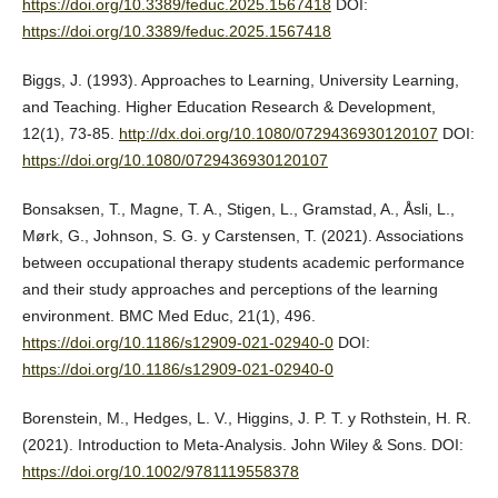
https://doi.org/10.3389/feduc.2025.1567418
DOI:
https://doi.org/10.3389/feduc.2025.1567418
Biggs, J. (1993). Approaches to Learning, University Learning,
and Teaching. Higher Education Research & Development,
12(1), 73-85.
http://dx.doi.org/10.1080/0729436930120107
DOI:
https://doi.org/10.1080/0729436930120107
Bonsaksen, T., Magne, T. A., Stigen, L., Gramstad, A., Åsli, L.,
Mørk, G., Johnson, S. G. y Carstensen, T. (2021). Associations
between occupational therapy students academic performance
and their study approaches and perceptions of the learning
environment. BMC Med Educ, 21(1), 496.
https://doi.org/10.1186/s12909-021-02940-0
DOI:
https://doi.org/10.1186/s12909-021-02940-0
Borenstein, M., Hedges, L. V., Higgins, J. P. T. y Rothstein, H. R.
(2021). Introduction to Meta-Analysis. John Wiley & Sons. DOI:
https://doi.org/10.1002/9781119558378