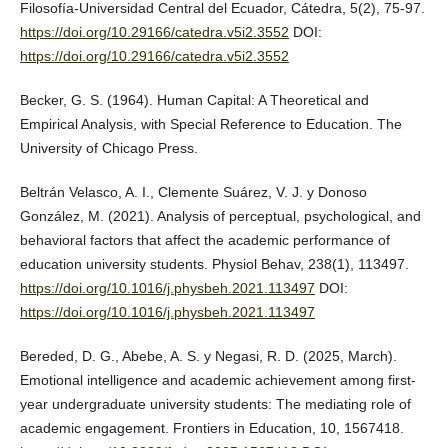
Filosofía-Universidad Central del Ecuador, Cátedra, 5(2), 75-97.
https://doi.org/10.29166/catedra.v5i2.3552
DOI:
https://doi.org/10.29166/catedra.v5i2.3552
Becker, G. S. (1964). Human Capital: A Theoretical and
Empirical Analysis, with Special Reference to Education. The
University of Chicago Press.
Beltrán Velasco, A. I., Clemente Suárez, V. J. y Donoso
González, M. (2021). Analysis of perceptual, psychological, and
behavioral factors that affect the academic performance of
education university students. Physiol Behav, 238(1), 113497.
https://doi.org/10.1016/j.physbeh.2021.113497
DOI:
https://doi.org/10.1016/j.physbeh.2021.113497
Bereded, D. G., Abebe, A. S. y Negasi, R. D. (2025, March).
Emotional intelligence and academic achievement among first-
year undergraduate university students: The mediating role of
academic engagement. Frontiers in Education, 10, 1567418.