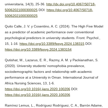
universitaria, 14(3), 25-36.
http://dx.doi.org/10.4067/S0718-
50062021000300025
DOI:
https://doi.org/10.4067/S0718-
50062021000300025
Quito Calle, J. V. y Cosentino, A. C. (2024). The High Five Model
as a predictor of academic performance over conventional
psychological predictors in university students. Front. Psychol.,
15, 1-16.
https://doi.org/10.3389/fpsyg.2024.138315
DOI:
https://doi.org/10.3389/fpsyg.2024.1383154
Qutishat, M., Lazarus, E. R., Razmy, A. M. y Packianathan, S.
(2020). University students’ nomophobia prevalence,
sociodemographic factors and relationship with academic
performance at a University in Oman. International Journal of
Africa Nursing Sciences, 13, 1-6.
https://doi.org/10.1016/j.ijans.2020.100206
DOI:
https://doi.org/10.1016/j.ijans.2020.100206
Ramírez Lemus, L., Rodríguez Rodríguez, C. A., Barrón Adame,