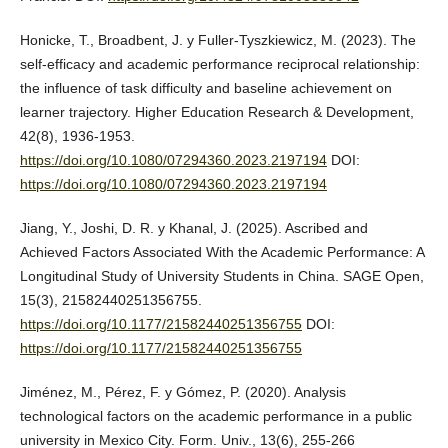
Honicke, T., Broadbent, J. y Fuller-Tyszkiewicz, M. (2023). The
self-efficacy and academic performance reciprocal relationship:
the influence of task difficulty and baseline achievement on
learner trajectory. Higher Education Research & Development,
42(8), 1936-1953.
https://doi.org/10.1080/07294360.2023.2197194
DOI:
https://doi.org/10.1080/07294360.2023.2197194
Jiang, Y., Joshi, D. R. y Khanal, J. (2025). Ascribed and
Achieved Factors Associated With the Academic Performance: A
Longitudinal Study of University Students in China. SAGE Open,
15(3), 21582440251356755.
https://doi.org/10.1177/21582440251356755
DOI:
https://doi.org/10.1177/21582440251356755
Jiménez, M., Pérez, F. y Gómez, P. (2020). Analysis
technological factors on the academic performance in a public
university in Mexico City. Form. Univ., 13(6), 255-266