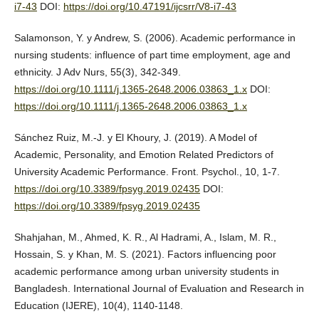
i7-43
DOI:
https://doi.org/10.47191/ijcsrr/V8-i7-43
Salamonson, Y. y Andrew, S. (2006). Academic performance in
nursing students: influence of part time employment, age and
ethnicity. J Adv Nurs, 55(3), 342-349.
https://doi.org/10.1111/j.1365-2648.2006.03863_1.x
DOI:
https://doi.org/10.1111/j.1365-2648.2006.03863_1.x
Sánchez Ruiz, M.-J. y El Khoury, J. (2019). A Model of
Academic, Personality, and Emotion Related Predictors of
University Academic Performance. Front. Psychol., 10, 1-7.
https://doi.org/10.3389/fpsyg.2019.02435
DOI:
https://doi.org/10.3389/fpsyg.2019.02435
Shahjahan, M., Ahmed, K. R., Al Hadrami, A., Islam, M. R.,
Hossain, S. y Khan, M. S. (2021). Factors influencing poor
academic performance among urban university students in
Bangladesh. International Journal of Evaluation and Research in
Education (IJERE), 10(4), 1140-1148.