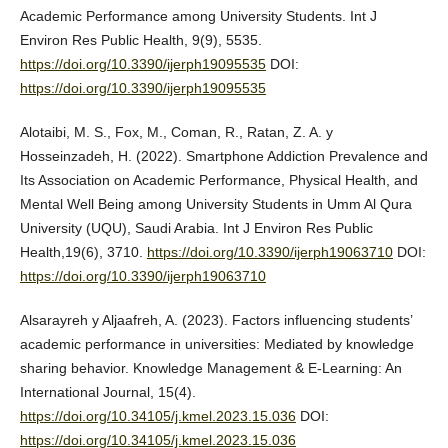
Academic Performance among University Students. Int J
Environ Res Public Health, 9(9), 5535.
https://doi.org/10.3390/ijerph19095535
DOI:
https://doi.org/10.3390/ijerph19095535
Alotaibi, M. S., Fox, M., Coman, R., Ratan, Z. A. y
Hosseinzadeh, H. (2022). Smartphone Addiction Prevalence and
Its Association on Academic Performance, Physical Health, and
Mental Well Being among University Students in Umm Al Qura
University (UQU), Saudi Arabia. Int J Environ Res Public
Health,19(6), 3710.
https://doi.org/10.3390/ijerph19063710
DOI:
https://doi.org/10.3390/ijerph19063710
Alsarayreh y Aljaafreh, A. (2023). Factors influencing students’
academic performance in universities: Mediated by knowledge
sharing behavior. Knowledge Management & E-Learning: An
International Journal, 15(4).
https://doi.org/10.34105/j.kmel.2023.15.036
DOI:
https://doi.org/10.34105/j.kmel.2023.15.036