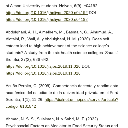
of Ajman University students. Helyon, 6(9), e04192.
https://doi.org/10.1016/j.heliyon.2020.e04192
DOI:
https://doi.org/10.1016/j.heliyon.2020.e04192
Abdulghani, A. H., Almelhem, M., Basmaih, G., Alhumud, A.,
Alotaibi, R., Wali, A. y Abdulghani, H. M. (2020). Does self
esteem lead to high achievement of the science college’s
students? A study from the six health science colleges. Saudi J
Biol Sci, 27(2), 636-642.
https://doi.org/10.1016/j.sjbs.2019.11.026
DOI:
https://doi.org/10.1016/j.sjbs.2019.11.026
Acuña Peralta, C. (2009). Competencia docente y rendimiento
académico del estudiante de la universidad privada en el Perú.
Scientia, 1(1), 11-26.
https://dialnet.unirioja.es/servlet/articulo?
codigo=6181542
Ahmad, N. S. S., Sulaiman, N. y Sabri, M. F. (2022).
Psychosocial Factors as Mediator to Food Security Status and