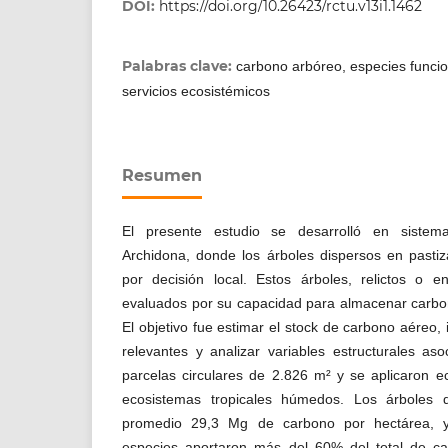
DOI:
https://doi.org/10.26423/rctu.v13i1.1462
Palabras clave:
carbono arbóreo, especies funcion
servicios ecosistémicos
Resumen
El presente estudio se desarrolló en sistem
Archidona, donde los árboles dispersos en pasti
por decisión local. Estos árboles, relictos o e
evaluados por su capacidad para almacenar carbon
El objetivo fue estimar el stock de carbono aéreo, 
relevantes y analizar variables estructurales aso
parcelas circulares de 2.826 m² y se aplicaron e
ecosistemas tropicales húmedos. Los árboles 
promedio 29,3 Mg de carbono por hectárea, y
especies aportaron más del 60% del total de c