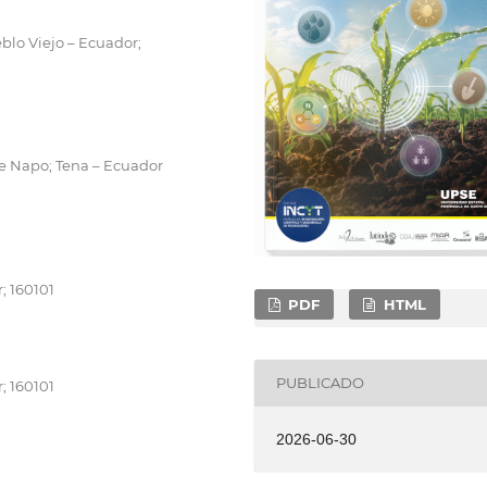
blo Viejo – Ecuador;
e Napo; Tena – Ecuador
; 160101
PDF
HTML
PUBLICADO
; 160101
2026-06-30