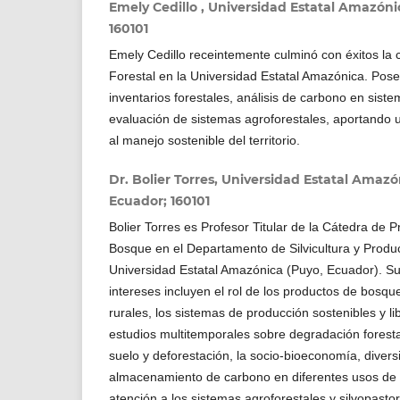
Emely Cedillo , Universidad Estatal Amazóni
160101
Emely Cedillo receintemente culminó con éxitos la 
Forestal en la Universidad Estatal Amazónica. Pos
inventarios forestales, análisis de carbono en siste
evaluación de sistemas agroforestales, aportando u
al manejo sostenible del territorio.
Dr. Bolier Torres, Universidad Estatal Amazó
Ecuador; 160101
Bolier Torres es Profesor Titular de la Cátedra de P
Bosque en el Departamento de Silvicultura y Produc
Universidad Estatal Amazónica (Puyo, Ecuador). Su
intereses incluyen el rol de los productos de bosqu
rurales, los sistemas de producción sostenibles y li
estudios multitemporales sobre degradación forest
suelo y deforestación, la socio-bioeconomía, diversi
almacenamiento de carbono en diferentes usos de la
atención a los sistemas agroforestales y silvopasto