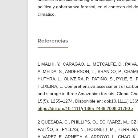
política y gobernanza forestal, en el contexto del d
climático.
Referencias
1 MALHI, Y., CARAGÃO, L., METCALFE, D., PAIVA,
ALMEIDA, S., ANDERSON, L., BRANDO, P., CHAMB
HUTYRA, L., OLIVEIRA, P., PATIÑO, S., PYLE, E.
TEIXEIRA, L. Comprehensive assessment of carbon p
and storage in three Amazonian forests. Global Cha
15(5), 1255–1274. Disponible en: doi:10.1111/j.13
https://doi.org/10.1111/j.1365-2486.2008.01780.x
2 QUESADA, C., PHILLIPS, O., SCHWARZ, M., CZI
PATIÑO, S., FYLLAS, N., HODNETT, M., HERRERA,
ALVAREZ, E., ARNETH, A., ARROYO, L., CHAO, K.,