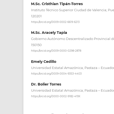
M.Sc. Cristhian Tipán-Torres
Instituto Técnico Superior Ciudad de Valencia; Pue
120201
https://orcid.org/0009-0002-6619-6213
M.Sc. Aracely Tapia
Gobierno Autónomo Descentralizado Provincial d
150150
https://orcid.org/0009-0000-0298-2878
Emely Cedillo
Universidad Estatal Amazónica; Pastaza – Ecuador
https://orcid.org/0009-0004-9353-4403
Dr. Bolier Torres
Universidad Estatal Amazónica; Pastaza – Ecuador
https://orcid.org/0000-0002-9182-419X