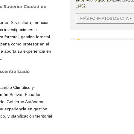
https://doi.org/10.26423/rctu.v13i
ico Superior Ciudad de
.1462
MÁS FORMATOS DE CITA
er en Silvicultura, mención
s investigaciones e
a forestal, gestion forestal
empeña como profesor en el
de aporta su experiencia en
0
0
s.
scentralizado
Cambio Climático y
imón Bolívar, Ecuador.
l del Gobierno Autónomo
su experiencia en gestión
, y planificación territorial