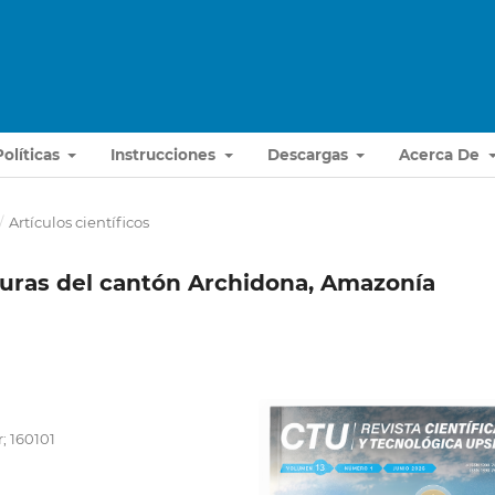
Políticas
Instrucciones
Descargas
Acerca De
/
Artículos científicos
turas del cantón Archidona, Amazonía
; 160101