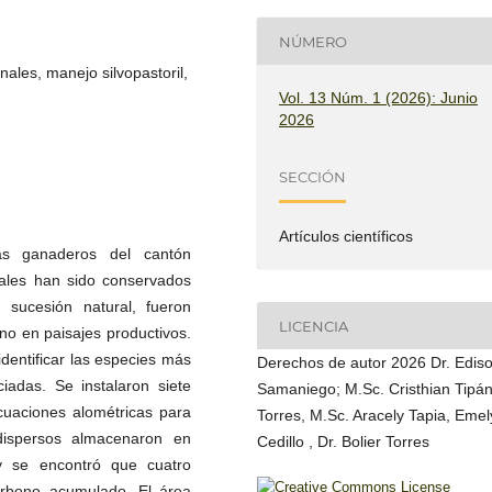
NÚMERO
ales, manejo silvopastoril,
Vol. 13 Núm. 1 (2026): Junio
2026
SECCIÓN
Artículos científicos
as ganaderos del cantón
zales han sido conservados
n sucesión natural, fueron
LICENCIA
o en paisajes productivos.
identificar las especies más
Derechos de autor 2026 Dr. Edis
ciadas. Se instalaron siete
Samaniego; M.Sc. Cristhian Tipán
cuaciones alométricas para
Torres, M.Sc. Aracely Tapia, Emel
dispersos almacenaron en
Cedillo , Dr. Bolier Torres
 se encontró que cuatro
arbono acumulado. El área