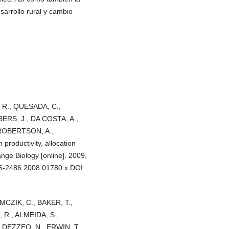
esarrollo rural y cambio
 R., QUESADA, C.,
ERS, J., DA COSTA, A.,
, ROBERTSON, A.,
roductivity, allocation
nge Biology [online]. 2009,
65-2486.2008.01780.x DOI:
MCZIK, C., BAKER, T.,
 R., ALMEIDA, S.,
 DEZZEO, N., ERWIN, T.,