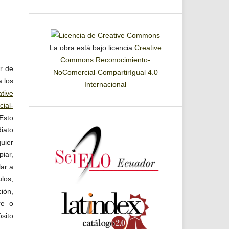
La obra está bajo licencia
Creative
Commons Reconocimiento-
or de
NoComercial-CompartirIgual 4.0
a los
Internacional
tive
ial-
 Esto
iato
uier
iar,
lar a
ulos,
ión,
re o
ósito