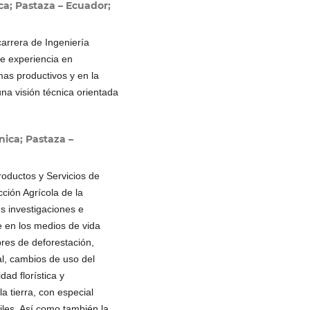
ca; Pastaza – Ecuador;
carrera de Ingeniería
ee experiencia en
mas productivos y en la
na visión técnica orientada
nica; Pastaza –
roductos y Servicios de
ción Agrícola de la
s investigaciones e
e en los medios de vida
bres de deforestación,
al, cambios de uso del
dad florística y
 tierra, con especial
riles. Así como también la