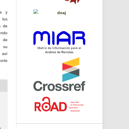
da y
 los
s de
endo
 de
a su
 así
orte