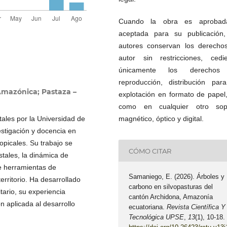
Cuando la obra es aproba
aceptada para su publicación,
autores conservan los derecho
autor sin restricciones, cedi
únicamente los derechos
reproducción, distribución par
Amazónica; Pastaza –
explotación en formato de papel,
como en cualquier otro sop
ales por la Universidad de
magnético, óptico y digital.
estigación y docencia en
picales. Su trabajo se
CÓMO CITAR
stales, la dinámica de
de herramientas de
Samaniego, E. (2026). Árboles y
erritorio. Ha desarrollado
carbono en silvopasturas del
tario, su experiencia
cantón Archidona, Amazonía
n aplicada al desarrollo
ecuatoriana.
Revista Científica Y
Tecnológica UPSE
,
13
(1), 10-18.