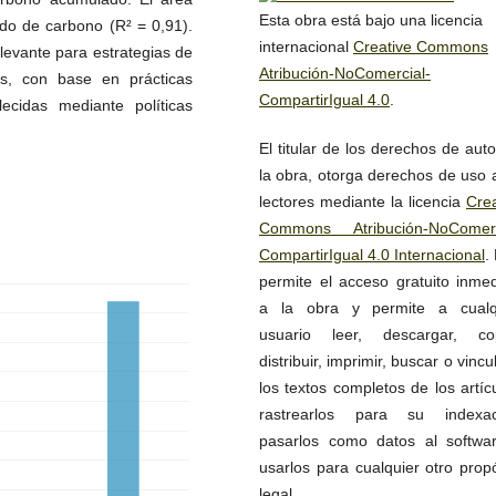
Esta obra está bajo una licencia
ido de carbono (R² = 0,91).
internacional
Creative Commons
levante para estrategias de
Atribución-NoComercial-
cos, con base en prácticas
CompartirIgual 4.0
.
ecidas mediante políticas
El titular de los derechos de aut
la obra, otorga derechos de uso 
lectores mediante la licencia
Crea
Commons Atribución-NoComerc
CompartirIgual 4.0 Internacional
.
permite el acceso gratuito inmed
a la obra y permite a cualq
usuario leer, descargar, cop
distribuir, imprimir, buscar o vincu
los textos completos de los artíc
rastrearlos para su indexac
pasarlos como datos al softwa
usarlos para cualquier otro prop
legal.