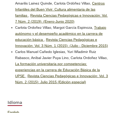
Os fatores associados dos alunos do ensino fundamental
Amarilis Lainez Quinde, Carlota Ordóñez Villao,
Centros
e médio no Equador: análise do ciclo de avaliação Ser
Infantiles del Buen Vivir: Cultura alimentaria de las
Estudiante 2020-2021.
Olhar de Professor, 27, 1.
familias
,
Revista Ciencias Pedagógicas e Innovación: Vol.
10.5212/OlharProfr.v.27.22243.009
7 Núm. 2 (2019): (Enero-Junio 2020)
Carlota Ordoñez Villao, Margot García Espinoza,
Trabajo
autónomo y el desempeño académico en la carrera de
educación básica
,
Revista Ciencias Pedagógicas e
Innovación: Vol. 3 Núm. 1 (2015): (Julio - Diciembre 2015)
Carlos Manuel Cañedo Iglesias, Yuri Wladimir Ruiz
Rabasco, Aníbal Javier Puya Lino, Carlota Ordoñez Villao,
La formación universitaria por competencias:
experiencias en la carrera de Educación Básica de la
UPSE
,
Revista Ciencias Pedagógicas e Innovación: Vol. 3
Núm. 2 (2015): Julio 2015 (Edición especial)
Idioma
English