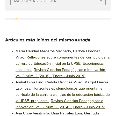
MÁS FORMATOS DE CITA
2
Artículos más leídos del mismo autor/a
0
María Caridad Mederos Machado, Carlota Ordoñez
Villao,
Reflexiones sobre componentes del currículo de la
carrera de Educación inicial en la UPSE. Experiencias
Buri-Naranjo Roberto Daniel
(2022)
docentes
,
Revista Ciencias Pedagógicas e Innovación:
Características psicosociales y acoso escolar. Caso de
Vol. 6 Núm. 2 (2018): (Enero - Junio 2019)
estudio: Adolescentes del Colegio 4 de Noviembre de
Manta.
Revista Científica y Arbitrada de Psicología NUNA
Aníbal Puya Lino, Carlota Ordoñez Villao, Margot García
YACHAY, 5(10), 17.
Espinoza,
Horizontes epistemològicos que orientan el
10.56124/nuna-yachay.v5i10.0051
currículo de la carrera ciencias de la educación básica de
la UPSE. propuesta
,
Revista Ciencias Pedagógicas e
Innovación: Vol. 2 Núm. 2 (2014): (Enero - Junio 2015)
Andrés Rodríguez Mera, Jhon Paúl Ajila Sanmartín
(2024)
Ana Uribe Veintimilla, Gina Parrales Loor, Gertrudis